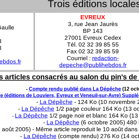
Trois éditions locale
EVREUX
3, rue Jean Jaurès
Gaulle
BP 143
27001 Evreux Cedex
3
Tél. 02 32 39 85 55
8
Fax 02 32 39 85 59
Courriel :
redaction-
ebdos.fr
depeche@publihebdos.fr
 articles consacrés au salon du pin's d
-
Compte rendu publié dans La Dépêche
(12 oct
 (éditions de Louviers, Evreux et Veneuil-sur-Avre) Suppl
-
La Dépêche
- 124 Ko (10 novembre 
-
La Dépêche
1/2 page couleur 164 Ko (13 o
La Dépêche
1/2 page noir et blanc 164 Ko (13
-
-
La Dépêche
(6 octobre 2005) 480
août 2005) - Même article reproduit le 10 août dans 
-
La Dépêche
(compte rendu) 276 Ko (14 oc